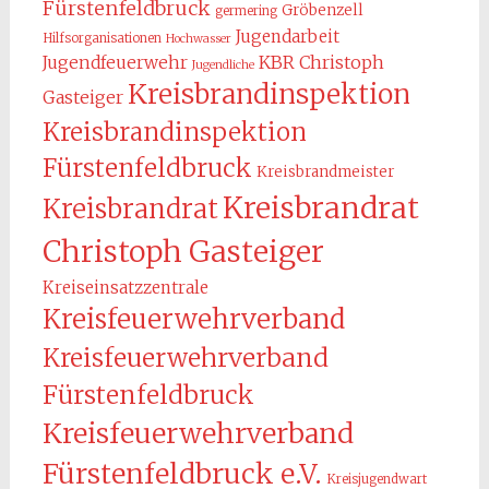
Fürstenfeldbruck
Gröbenzell
germering
Jugendarbeit
Hilfsorganisationen
Hochwasser
KBR Christoph
Jugendfeuerwehr
Jugendliche
Kreisbrandinspektion
Gasteiger
Kreisbrandinspektion
Fürstenfeldbruck
Kreisbrandmeister
Kreisbrandrat
Kreisbrandrat
Christoph Gasteiger
Kreiseinsatzzentrale
Kreisfeuerwehrverband
Kreisfeuerwehrverband
Fürstenfeldbruck
Kreisfeuerwehrverband
Fürstenfeldbruck e.V.
Kreisjugendwart