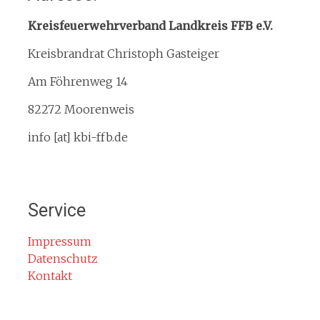
Interner Downloadbereich
Kreisfeuerwehrverband Landkreis FFB e.V.
Gebietsübersicht
Kreisbrandrat Christoph Gasteiger
Kreisfeuerwehrverband
Am Föhrenweg 14
Kreisbrandinspektion
Service
82272 Moorenweis
Termine
info [at] kbi-ffb.de
Bürgerinformationen
Mitglied werden
Notruf
Service
Rauchmelder
Rettungsgasse
Impressum
Datenschutz
Gefahr durch Kohlenmonoxid
Kontakt
Jahresberichte
Kontakt