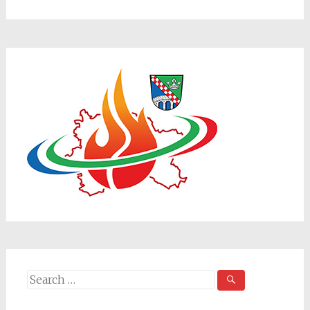
Search
for: