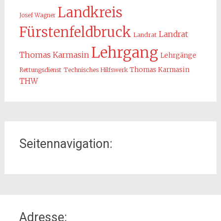
Landkreis
Josef Wagner
Fürstenfeldbruck
Landrat
Landrat
Lehrgang
Thomas Karmasin
Lehrgänge
Thomas Karmasin
Rettungsdienst
Technisches Hilfswerk
THW
Seitennavigation:
Home
Adresse:
Organisation